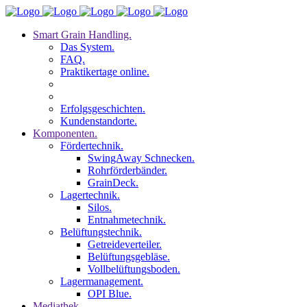
Smart Grain Handling.
Das System.
FAQ.
Praktikertage online.
Erfolgsgeschichten.
Kundenstandorte.
Komponenten.
Fördertechnik.
SwingAway Schnecken.
Rohrförderbänder.
GrainDeck.
Lagertechnik.
Silos.
Entnahmetechnik.
Belüftungstechnik.
Getreideverteiler.
Belüftungsgebläse.
Vollbelüftungsboden.
Lagermanagement.
OPI Blue.
Mediathek.