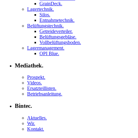
GrainDeck.
Lagertechnik.
Silos.
Entnahmetechnik.
Belüftungstechnik.
Getreideverteiler.
Belüftungsgebläse.
Vollbelüftungsboden.
Lagermanagement.
OPI Blue.
Mediathek.
Prospekt.
Videos.
Ersatzteillisten.
Betriebsanleitung.
Bintec.
Aktuelles.
Wir.
Kontakt.