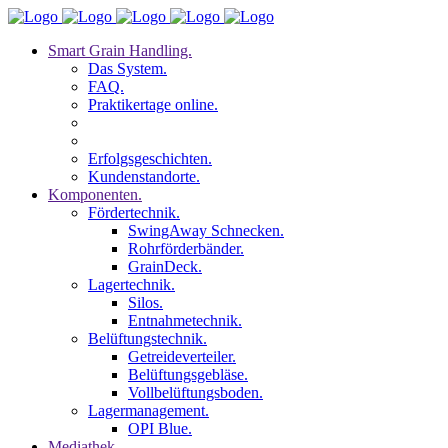
Smart Grain Handling.
Das System.
FAQ.
Praktikertage online.
Erfolgsgeschichten.
Kundenstandorte.
Komponenten.
Fördertechnik.
SwingAway Schnecken.
Rohrförderbänder.
GrainDeck.
Lagertechnik.
Silos.
Entnahmetechnik.
Belüftungstechnik.
Getreideverteiler.
Belüftungsgebläse.
Vollbelüftungsboden.
Lagermanagement.
OPI Blue.
Mediathek.