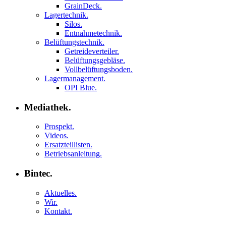
GrainDeck.
Lagertechnik.
Silos.
Entnahmetechnik.
Belüftungstechnik.
Getreideverteiler.
Belüftungsgebläse.
Vollbelüftungsboden.
Lagermanagement.
OPI Blue.
Mediathek.
Prospekt.
Videos.
Ersatzteillisten.
Betriebsanleitung.
Bintec.
Aktuelles.
Wir.
Kontakt.