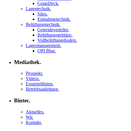
GrainDeck.
Lagertechnik.
Silos.
Entnahmetechnik.
Belüftungstechnik.
Getreideverteiler.
Belüftungsgebläse.
Vollbelüftungsboden.
Lagermanagement.
OPI Blue.
Mediathek.
Prospekt.
Videos.
Ersatzteillisten.
Betriebsanleitung.
Bintec.
Aktuelles.
Wir.
Kontakt.