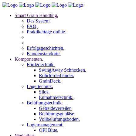
Smart Grain Handling.
Das System.
FAQ.
Praktikertage online.
Erfolgsgeschichten.
Kundenstandorte.
Komponenten.
Fördertechnik.
SwingAway Schnecken.
Rohrförderbänder.
GrainDeck.
Lagertechnik.
Silos.
Entnahmetechnik.
Belüftungstechnik.
Getreideverteiler.
Belüftungsgebläse.
Vollbelüftungsboden.
Lagermanagement.
OPI Blue.
Mediathek.