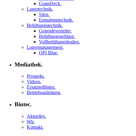
GrainDeck.
Lagertechnik.
Silos.
Entnahmetechnik.
Belüftungstechnik.
Getreideverteiler.
Belüftungsgebläse.
Vollbelüftungsboden.
Lagermanagement.
OPI Blue.
Mediathek.
Prospekt.
Videos.
Ersatzteillisten.
Betriebsanleitung.
Bintec.
Aktuelles.
Wir.
Kontakt.