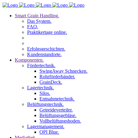
Smart Grain Handling.
Das System.
FAQ.
Praktikertage online.
Erfolgsgeschichten.
Kundenstandorte.
Komponenten.
Fördertechnik.
SwingAway Schnecken.
Rohrförderbänder.
GrainDeck.
Lagertechnik.
Silos.
Entnahmetechnik.
Belüftungstechnik.
Getreideverteiler.
Belüftungsgebläse.
Vollbelüftungsboden.
Lagermanagement.
OPI Blue.
Mediathek.