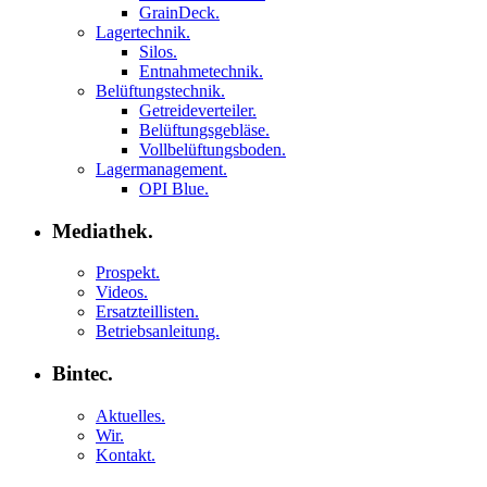
GrainDeck.
Lagertechnik.
Silos.
Entnahmetechnik.
Belüftungstechnik.
Getreideverteiler.
Belüftungsgebläse.
Vollbelüftungsboden.
Lagermanagement.
OPI Blue.
Mediathek.
Prospekt.
Videos.
Ersatzteillisten.
Betriebsanleitung.
Bintec.
Aktuelles.
Wir.
Kontakt.