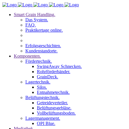
Smart Grain Handling.
Das System.
FAQ.
Praktikertage online.
Erfolgsgeschichten.
Kundenstandorte.
Komponenten.
Fördertechnik.
SwingAway Schnecken.
Rohrförderbänder.
GrainDeck.
Lagertechnik.
Silos.
Entnahmetechnik.
Belüftungstechnik.
Getreideverteiler.
Belüftungsgebläse.
Vollbelüftungsboden.
Lagermanagement.
OPI Blue.
Mediathek.