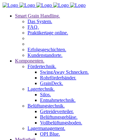
Smart Grain Handling.
Das System.
FAQ.
Praktikertage online.
Erfolgsgeschichten.
Kundenstandorte.
Komponenten.
Fördertechnik.
SwingAway Schnecken.
Rohrförderbänder.
GrainDeck.
Lagertechnik.
Silos.
Entnahmetechnik.
Belüftungstechnik.
Getreideverteiler.
Belüftungsgebläse.
Vollbelüftungsboden.
Lagermanagement.
OPI Blue.
Mediathek.