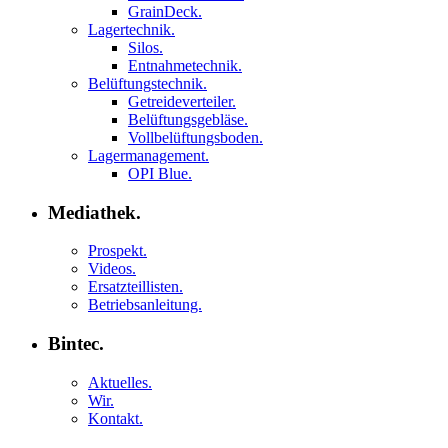
GrainDeck.
Lagertechnik.
Silos.
Entnahmetechnik.
Belüftungstechnik.
Getreideverteiler.
Belüftungsgebläse.
Vollbelüftungsboden.
Lagermanagement.
OPI Blue.
Mediathek.
Prospekt.
Videos.
Ersatzteillisten.
Betriebsanleitung.
Bintec.
Aktuelles.
Wir.
Kontakt.