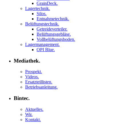
GrainDeck.
Lagertechnik.
Silos.
Entnahmetechnik.
Belüftungstechnik.
Getreideverteiler.
Belüftungsgebläse.
Vollbelüftungsboden.
Lagermanagement.
OPI Blue.
Mediathek.
Prospekt.
Videos.
Ersatzteillisten.
Betriebsanleitung.
Bintec.
Aktuelles.
Wir.
Kontakt.