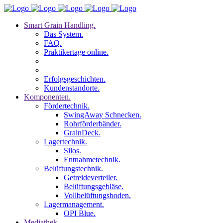
Smart Grain Handling.
Das System.
FAQ.
Praktikertage online.
Erfolgsgeschichten.
Kundenstandorte.
Komponenten.
Fördertechnik.
SwingAway Schnecken.
Rohrförderbänder.
GrainDeck.
Lagertechnik.
Silos.
Entnahmetechnik.
Belüftungstechnik.
Getreideverteiler.
Belüftungsgebläse.
Vollbelüftungsboden.
Lagermanagement.
OPI Blue.
Mediathek.