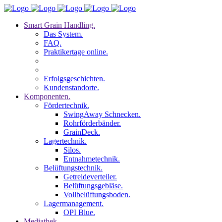
Smart Grain Handling.
Das System.
FAQ.
Praktikertage online.
Erfolgsgeschichten.
Kundenstandorte.
Komponenten.
Fördertechnik.
SwingAway Schnecken.
Rohrförderbänder.
GrainDeck.
Lagertechnik.
Silos.
Entnahmetechnik.
Belüftungstechnik.
Getreideverteiler.
Belüftungsgebläse.
Vollbelüftungsboden.
Lagermanagement.
OPI Blue.
Mediathek.