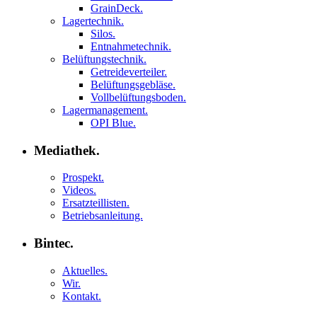
GrainDeck.
Lagertechnik.
Silos.
Entnahmetechnik.
Belüftungstechnik.
Getreideverteiler.
Belüftungsgebläse.
Vollbelüftungsboden.
Lagermanagement.
OPI Blue.
Mediathek.
Prospekt.
Videos.
Ersatzteillisten.
Betriebsanleitung.
Bintec.
Aktuelles.
Wir.
Kontakt.