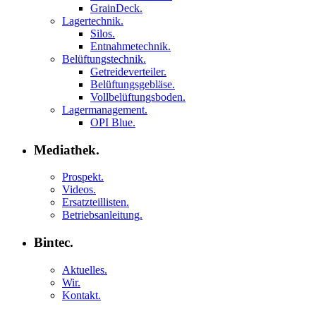
GrainDeck.
Lagertechnik.
Silos.
Entnahmetechnik.
Belüftungstechnik.
Getreideverteiler.
Belüftungsgebläse.
Vollbelüftungsboden.
Lagermanagement.
OPI Blue.
Mediathek.
Prospekt.
Videos.
Ersatzteillisten.
Betriebsanleitung.
Bintec.
Aktuelles.
Wir.
Kontakt.