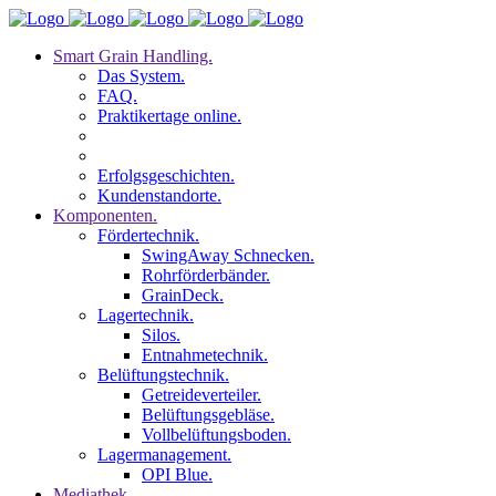
Smart Grain Handling.
Das System.
FAQ.
Praktikertage online.
Erfolgsgeschichten.
Kundenstandorte.
Komponenten.
Fördertechnik.
SwingAway Schnecken.
Rohrförderbänder.
GrainDeck.
Lagertechnik.
Silos.
Entnahmetechnik.
Belüftungstechnik.
Getreideverteiler.
Belüftungsgebläse.
Vollbelüftungsboden.
Lagermanagement.
OPI Blue.
Mediathek.